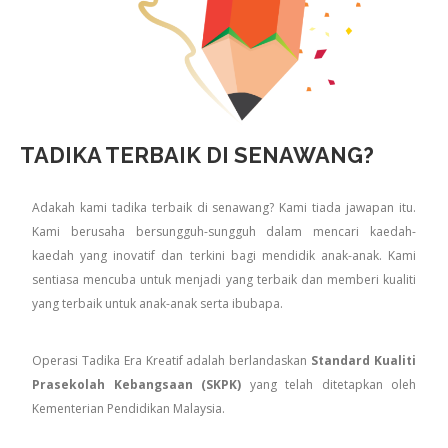
TADIKA TERBAIK DI SENAWANG?
Adakah kami tadika terbaik di senawang? Kami tiada jawapan itu.
Kami berusaha bersungguh-sungguh dalam mencari kaedah-
kaedah yang inovatif dan terkini bagi mendidik anak-anak. Kami
sentiasa mencuba untuk menjadi yang terbaik dan memberi kualiti
yang terbaik untuk anak-anak serta ibubapa.
Operasi Tadika Era Kreatif adalah berlandaskan
Standard Kualiti
Prasekolah Kebangsaan (SKPK)
yang telah ditetapkan oleh
Kementerian Pendidikan Malaysia.