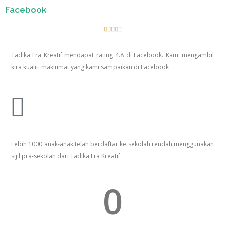
Facebook





Tadika Era Kreatif mendapat rating 4.8 di Facebook. Kami mengambil
kira kualiti maklumat yang kami sampaikan di Facebook
Lebih 1000 anak-anak telah berdaftar ke sekolah rendah menggunakan
sijil pra-sekolah dari Tadika Era Kreatif
0