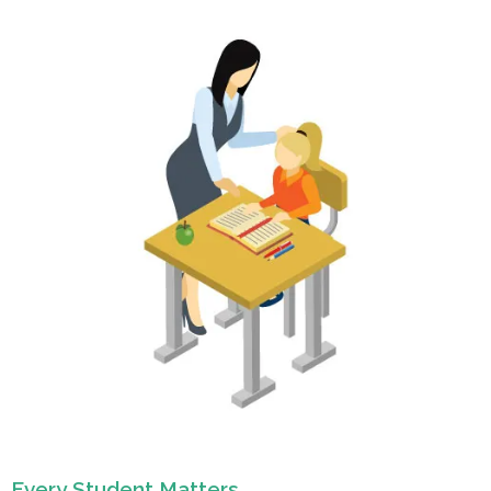
Every Student Matters