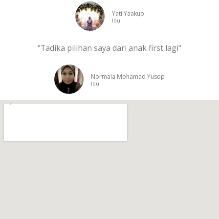
Yati Yaakup
Ibu
"Tadika pilihan saya dari anak first lagi"
Normala Mohamad Yusop
Ibu