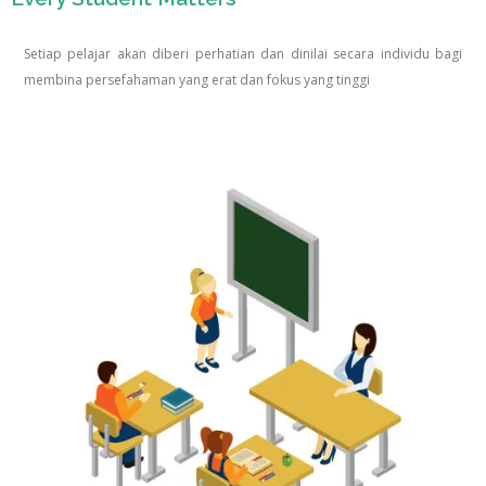
Setiap pelajar akan diberi perhatian dan dinilai secara individu bagi
membina persefahaman yang erat dan fokus yang tinggi