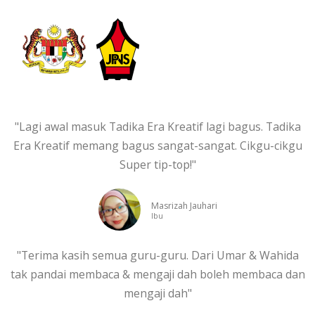
"Lagi awal masuk Tadika Era Kreatif lagi bagus. Tadika
Era Kreatif memang bagus sangat-sangat. Cikgu-cikgu
Super tip-top!"
Masrizah Jauhari
Ibu
"Terima kasih semua guru-guru. Dari Umar & Wahida
tak pandai membaca & mengaji dah boleh membaca dan
mengaji dah"