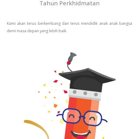
Tahun Perkhidmatan
Kami akan terus berkembang dan terus mendidik anak anak bangsa
demi masa depan yang lebih baik.