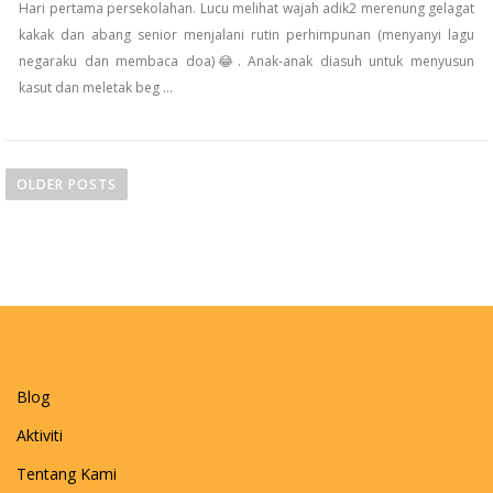
Hari pertama persekolahan. Lucu melihat wajah adik2 merenung gelagat
kakak dan abang senior menjalani rutin perhimpunan (menyanyi lagu
negaraku dan membaca doa)😂. Anak-anak diasuh untuk menyusun
kasut dan meletak beg …
P
O
OLDER POSTS
S
T
S
N
A
V
I
Blog
G
Aktiviti
A
T
Tentang Kami